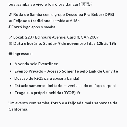
boa, samba ao vivo e forró pra dançar!
🇧🇷🎶
🎵
Roda de Samba
com o grupo
Desculpa Pra Beber (DPB)
🍛
Feijoada tradicional
servida até
16h
💃
Forró
logo após o samba
📍
Local:
2237 Edinburg Avenue, Cardiff, CA 92007
📅
Data e horário: Sunday, 9 de novembro | das 12h às 19h
🎟️
Ingressos:
À venda pelo
Eventlinez
Evento Privado – Acesso Somente pelo Link de Convite
Doação de R$25 para apoiar a banda!
Estacionamento limitado
— venha cedo ou faça carpool
Traga sua própria bebida (BYOB)
🍻
Um evento com
samba, forró e a feijoada mais saborosa da
Califórnia!