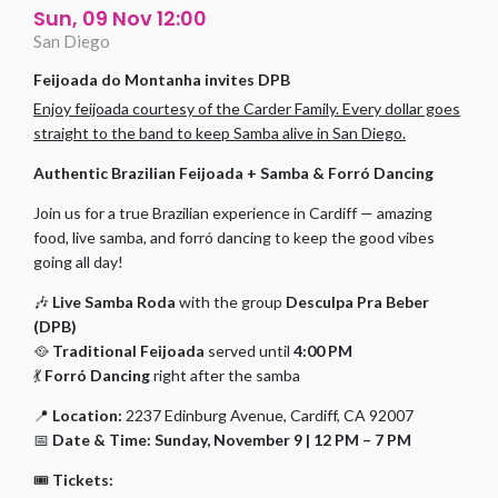
Sun, 09 Nov 12:00
San Diego
Feijoada do Montanha invites DPB
Enjoy feijoada courtesy of the Carder Family. Every dollar goes
straight to the band to keep Samba alive in San Diego.
Authentic Brazilian Feijoada + Samba & Forró Dancing
Join us for a true Brazilian experience in Cardiff — amazing
food, live samba, and forró dancing to keep the good vibes
going all day!
🎶
Live Samba Roda
with the group
Desculpa Pra Beber
(DPB)
🥘
Traditional Feijoada
served until
4:00 PM
💃
Forró Dancing
right after the samba
📍
Location:
2237 Edinburg Avenue, Cardiff, CA 92007
📅
Date & Time:
Sunday, November 9 | 12 PM – 7 PM
🎟️
Tickets: