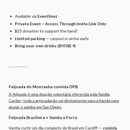
Available via
Eventlinez
Private Event – Access Through Invite Link Only
$25 donation to support the band!
Limited parking
— carpool or arrive early
Bring your own drinks (BYOB)
🍻
-------------
Feijoada do Montanha convida DPB
A feijoada é uma doação voluntária oferecida pela família
Carder; toda a arrecadação vai diretamente para a banda para
apoiar o samba em San Diego.
Feijoada Brasileira + Samba e Forró
Venha curtir um dia completo de Brasil em Cardiff —
comida